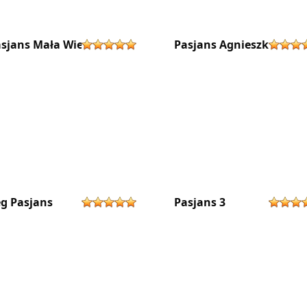
sjans Mała Wiedźma
Pasjans Agnieszka
g Pasjans
Pasjans 3