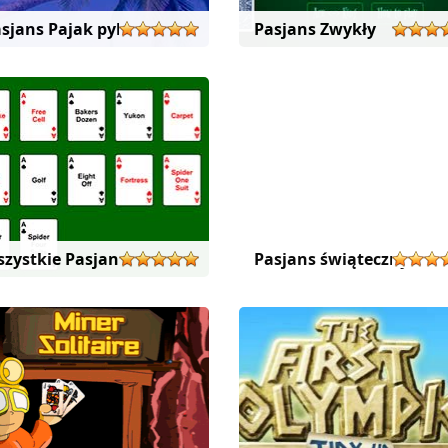
sjans Pajak pykam
Pasjans Zwykły
zystkie Pasjansa
Pasjans świąteczny