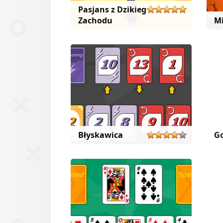
Pasjans z Dzikiego
Zachodu
Mi
Błyskawica
G