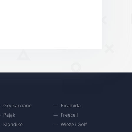
Gry karciane
Piramida
Pająk
Freecell
Klondike
Wieże i Golf