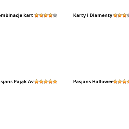
mbinacje kart
Karty i Diamenty
sjans Pająk Avalon
Pasjans Halloween