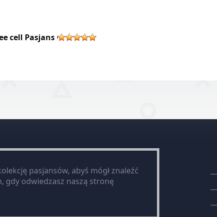
ee cell Pasjans Green
kolekcję pasjansów, abyś mógł znaleźć
, gdy odwiedzasz naszą stronę