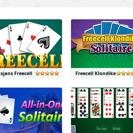
sjans Freecell
Freecell Klondike