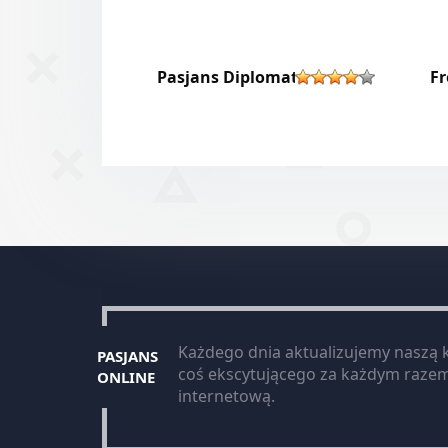
Pasjans Diplomat
Fr
Każdego dnia aktualizujemy naszą 
PASJANS
coś ekscytującego za każdym razem
ONLINE
internetową.