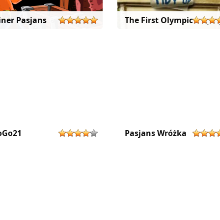
ner Pasjans
The First Olympic Tidy u
oGo21
Pasjans Wróżka