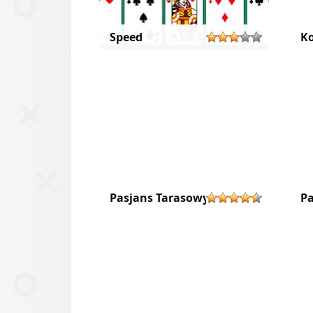
Speed
Ko
Pasjans Tarasowy
Pa