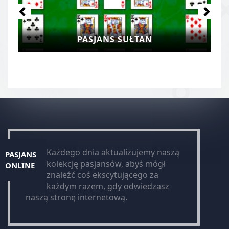
PASJANS SUŁTAN
Każdego dnia aktualizujemy naszą
PASJANS
kolekcję pasjansów, abyś mógł
ONLINE
znaleźć coś ekscytującego za
każdym razem, gdy odwiedzasz
naszą stronę internetową.